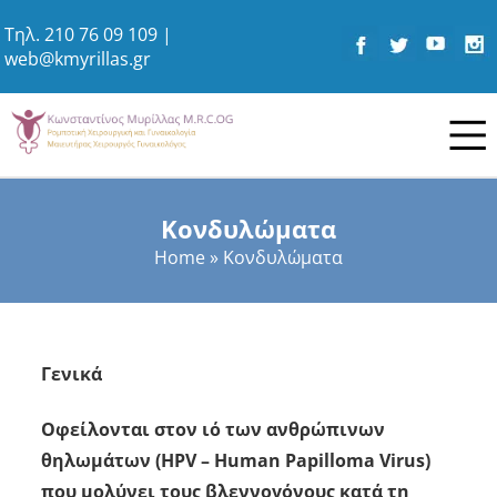
Τηλ.
210 76 09 109
|
web@kmyrillas.gr
Κονδυλώματα
Home
»
Κονδυλώματα
Γενικά
Οφείλονται στον ιό των ανθρώπινων
θηλωμάτων (HPV – Human Papilloma Virus)
που μολύνει τους βλεννογόνους κατά τη