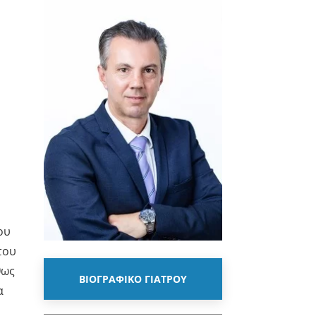
ου
του
θως
ΒΙΟΓΡΑΦΙΚΟ ΓΙΑΤΡΟΥ
α