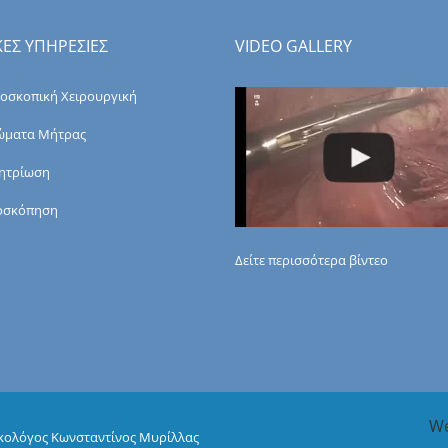
ΚΕΣ ΥΠΗΡΕΣΙΕΣ
VIDEO GALLERY
οσκοπική Χειρουργική
ώματα Μήτρας
ητρίωση
οσκόπηση
Δείτε περισσότερα βίντεο
We
ικολόγος Κωνσταντίνος Μυρίλλας