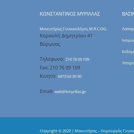
ΚΩΝΣΤΑΝΤΙΝΟΣ ΜΥΡΙΛΛΑΣ
ΒΑΣΙ
Μαιευτήρας Γυναικολόγος M.R.C.OG.
Λαπαρ
Καραολή Δημητρίου 41
Ινομυ
Βύρωνας
Ενδομ
Τηλέφωνο:
210 76 09 109
Υστερ
Fax: 210 76 09 109
Κινητό:
6973 64 30 90
Email:
web@kmyrillas.gr
Copyright © 2020 | Μαιευτήρας – Χειρουργός Γυνα