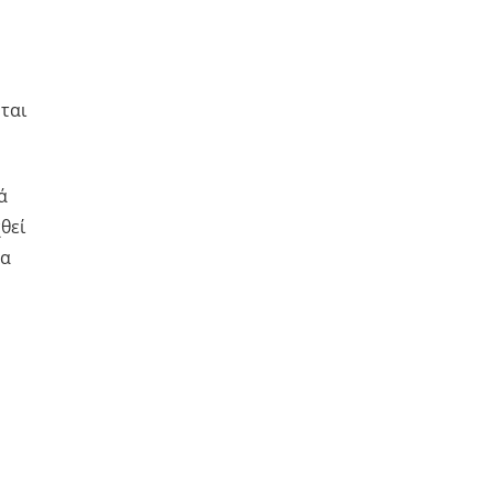
ται
ά
θεί
μα