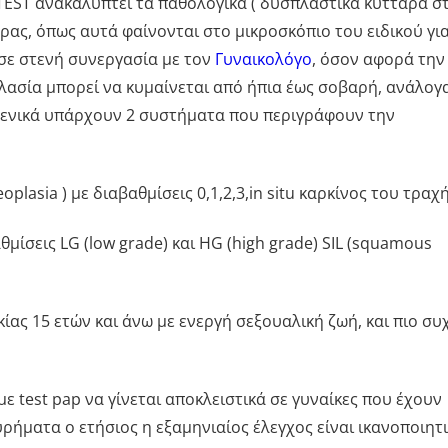
TEST ανακαλύπτει τα παθολογικά ( δυσπλαστικά κύτταρα σ
τρας, όπως αυτά φαίνονται στο μικροσκόπιο του ειδικού γι
 σε στενή συνεργασία με τον
Γυναικολόγο
, όσον αφορά την
ασία μπορεί να κυμαίνεται από ήπια έως σοβαρή, ανάλογ
Γενικά υπάρχουν 2 συστήματα που περιγράφουν την
eoplasia ) με διαβαθμίσεις 0,1,2,3,in situ καρκίνος του τραχ
μίσεις LG (low grade) και HG (high grade) SIL (squamous
κίας 15 ετών και άνω με ενεργή σεξουαλική ζωή, και πιο συ
 με test pap να γίνεται αποκλειστικά σε γυναίκες που έχουν
υρήματα ο ετήσιος η εξαμηνιαίος έλεγχος είναι ικανοποιητ