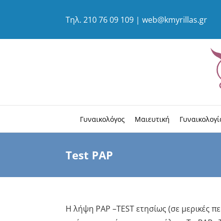
Τηλ.
210 76 09 109
|
web@kmyrillas.gr
Γυναικολόγος
Μαιευτική
Γυναικολογί
Test PAP
H λήψη PAP –TEST ετησίως (σε μερικές πε