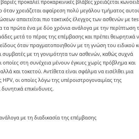
 βαριές προκαλεί προκαρκινικές βλάβες χρειάζεται κωνοει
νο όταν χρειάζεται αφαίρεση πολύ μεγάλου τμήματος αυτο
ώσεων απαιτείται πιο τακτικός έλεγχος των ασθενών με tes
α τα πρώτα ένα με δύο χρόνια ανάλογα με την περίπτωση 
μάδες μετά το πέρας της επέμβασης και πρέπει θεωρητικά 
 είδους όταν πραγματοποιηθούν με τη γνώση του ειδικού κ
αι συμβατές με τη γονιμότητα των ασθενών, καθώς συχνά
ι οποίες στη συνέχεια μένουν έγκυες χωρίς πρόβλημα και
λλά και τοκετού. Αντίθετα είναι σφάλμα να εισέλθει μια
 HPV, οι οποίες λόγω της υπέροιστρογοναιμίας της
 δυνητικά επικίνδυνες.
ανάλογα με τη διαδικασία της επέμβασης