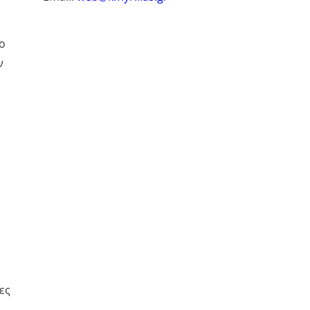
ο
ν
ες