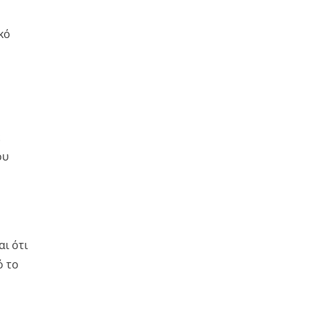
κό
ε
ου
ι ότι
ό το