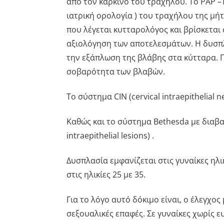
από τον καρκίνο του τραχήλου. Το PAP –
ιατρική ορολογία ) του τραχήλου της μή
που λέγεται κυτταρολόγος και βρίσκεται
αξιολόγηση των αποτελεσμάτων. Η δυσπλ
την εξάπλωση της βλάβης στα κύτταρα. 
σοβαρότητα των βλαβών.
Το σύστημα CIN (cervical intraepithelial n
Καθώς και το σύστημα Bethesda με διαβαθ
intraepithelial lesions) .
Δυσπλασία εμφανίζεται στις γυναίκες ηλι
στις ηλικίες 25 με 35.
Για το λόγο αυτό δόκιμο είναι, ο έλεγχος
σεξουαλικές επαφές. Σε γυναίκες χωρίς ε