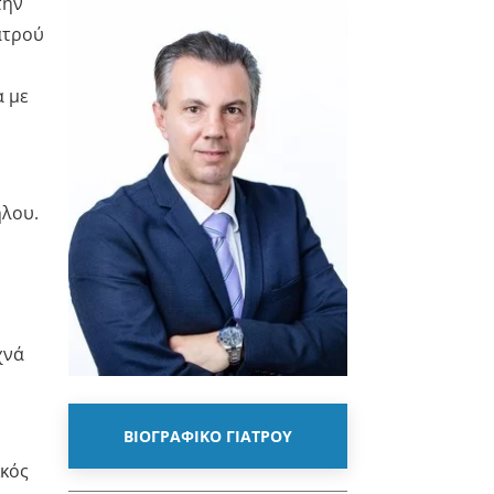
την
ατρού
α με
ήλου.
χνά
ΒΙΟΓΡΑΦΙΚΟ ΓΙΑΤΡΟΥ
ικός