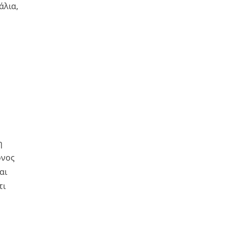
άλια,
η
όνος
αι
τι