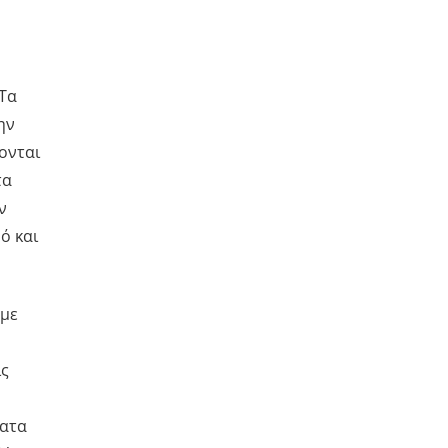
 Τα
ην
ονται
τα
ν
ό και
 με
ις
ματα