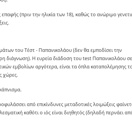
επαφής (πριν την ηλικία των 18), καθώς το ανώριμο γενετι
εις.
σμάτων του Τέστ - Παπανικολάου (δεν θα εμποδίσει την
ρη διάγνωση). H ευρεία διάδοση του test Παπανικολάου σ
ικών εμβολίων αργότερα, είναι τα όπλα καταπολέμησης τ
ς χώρες.
 κάπνισμα.
φυλάσσει από επικίνδυνες μεταδοτικές λοιμώξεις φαίνετα
εσματική καθότι o ιός είναι διηθητός (δηλαδή περνάει απ