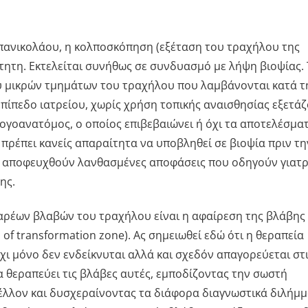
απανικολάου, η κολποσκόπηση (εξέταση του τραχήλου της
τητη. Εκτελείται συνήθως σε συνδυασμό με λήψη βιοψίας.
ύ μικρών τμημάτων του τραχήλου που λαμβάνονται κατά τ
ίπεδο ιατρείου, χωρίς χρήση τοπικής αναισθησίας εξετάζ
λογοανατόμος, ο οποίος επιβεβαιώνει ή όχι τα αποτελέσμα
 πρέπει κανείς απαραίτητα να υποβληθεί σε βιοψία πριν τη
α αποφευχθούν λανθασμένες αποφάσεις που οδηγούν γιατρ
ης.
βαρέων βλαβών του τραχήλου είναι η αφαίρεση της βλάβης
n of transformation zone). Aς σημειωθεί εδώ ότι η θεραπεία
ι μόνο δεν ενδείκνυται αλλά και σχεδόν απαγορεύεται στ
α θεραπεύει τις βλάβες αυτές, εμποδίζοντας την σωστή
λλον και δυσχεραίνοντας τα διάφορα διαγνωστικά διλήμ